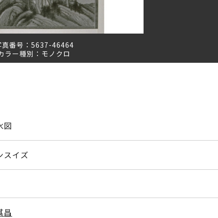
写真番号：
5637-46464
カラー種別：
モノクロ
水図
ンスイズ
其昌