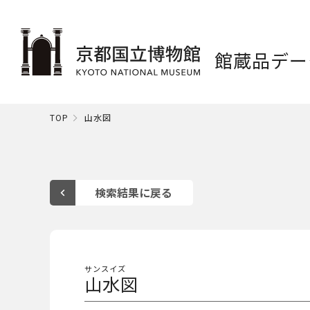
館蔵品デー
TOP
山水図
サンスイズ
山水図