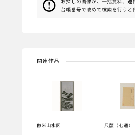
お探しの画像が、一括資料、連
台帳番号で改めて検索を行うと
関連作品
倣米山水図
尺牘（七通）