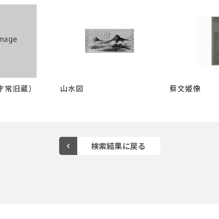
才常旧蔵）
山水図
蔡文姫像