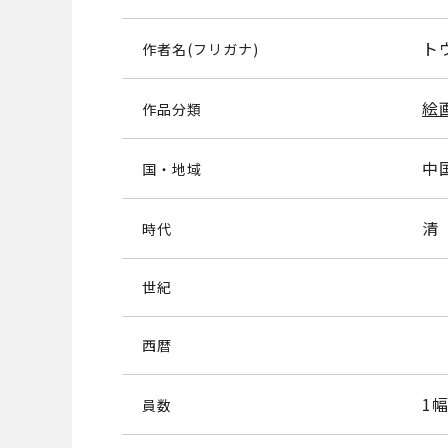
ト
作者名(フリガナ)
絵
作品分類
中
国・地域
清
時代
世紀
西暦
1
員数