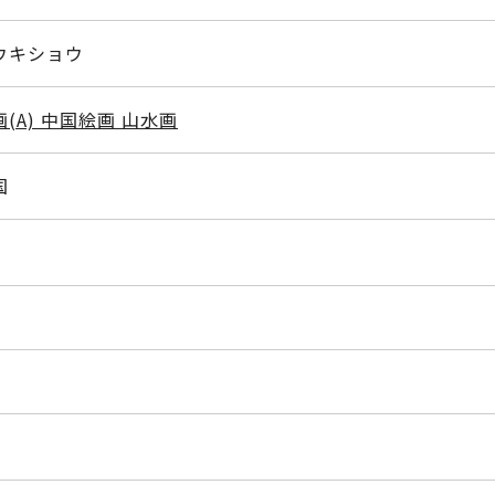
ウキショウ
画(A) 中国絵画 山水画
国
幅