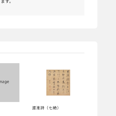
ります。
渡淮詩（七絶）