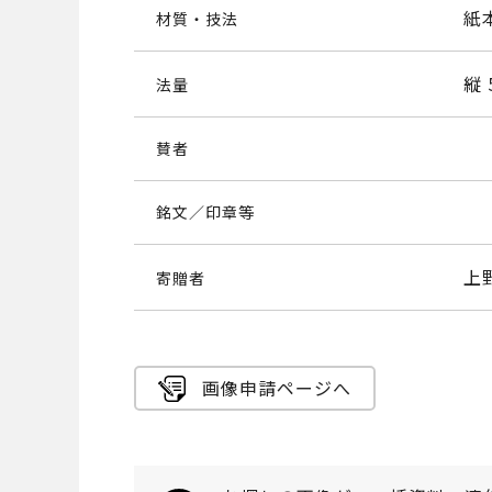
紙
材質・技法
縦 
法量
賛者
銘文／印章等
上
寄贈者
画像申請ページへ