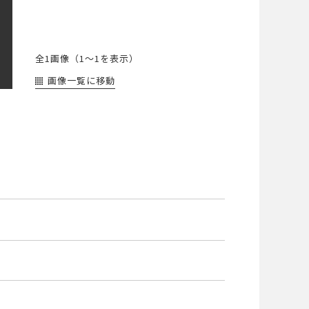
全1画像（
1～1
を表示）
画像一覧に移動