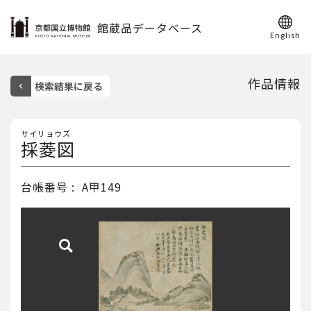
館蔵品データベース
English
作品情報
サイリョウズ
採菱図
台帳番号
A甲149