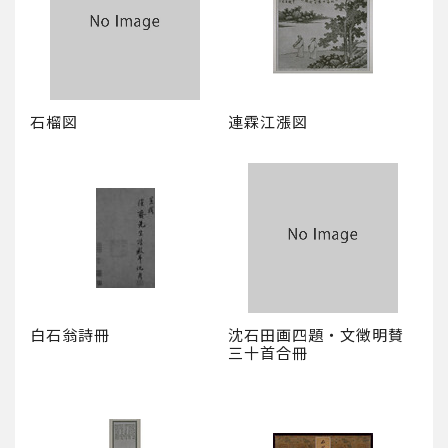
石榴図
連霖江漲図
白石翁詩冊
沈石田画四題・文徴明賛
三十首合冊