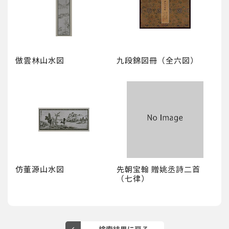
倣雲林山水図
九段錦図冊（全六図）
仿董源山水図
先朝宝翰 贈姚丞詩二首
（七律）