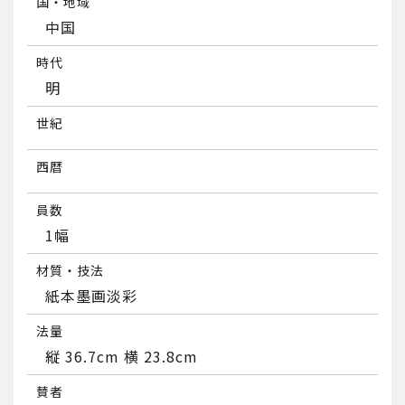
国・地域
中国
時代
明
世紀
西暦
員数
1幅
材質・技法
紙本墨画淡彩
法量
縦 36.7cm 横 23.8cm
賛者