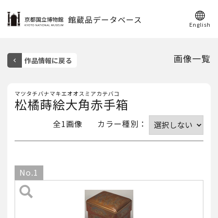
館蔵品データベース
English
画像一覧
マツタチバナマキエオオスミアカテバコ
松橘蒔絵大角赤手箱
全1画像
カラー種別
：
No.1