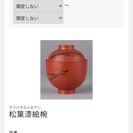
～
マツバウルシエワン
松葉漆絵椀
作者