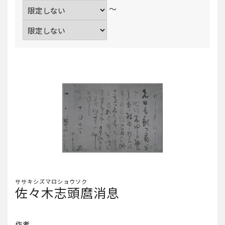
～
ササキシズマロショウソク
佐々木志頭麿消息
作者