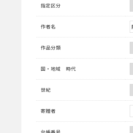
指定区分
作者名
作品分類
国・地域 時代
世紀
寄贈者
台帳番号