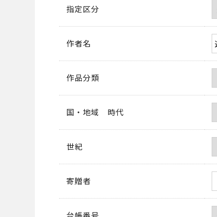
指定区分
作者名
作品分類
国・地域 時代
世紀
寄贈者
台帳番号