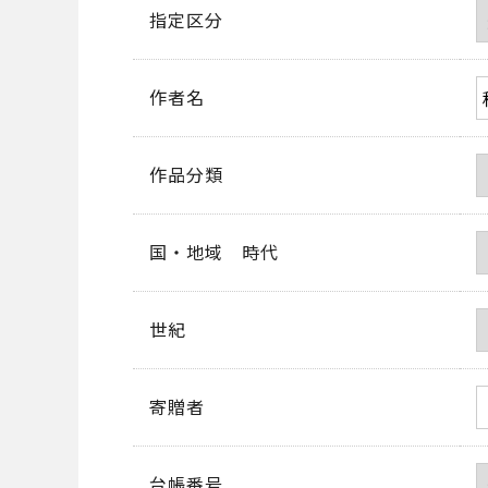
指定区分
作者名
作品分類
国・地域 時代
世紀
寄贈者
台帳番号