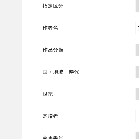
指定区分
作者名
作品分類
国・地域 時代
世紀
寄贈者
台帳番号