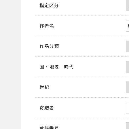
指定区分
作者名
作品分類
国・地域 時代
世紀
寄贈者
台帳番号