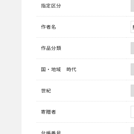
指定区分
作者名
作品分類
国・地域 時代
世紀
寄贈者
台帳番号