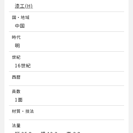
漆工(H)
国・地域
中国
時代
明
世紀
16世紀
西暦
員数
1面
材質・技法
法量