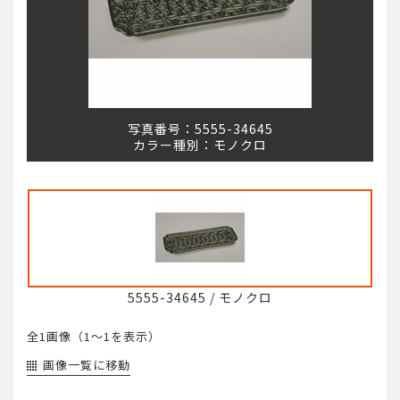
写真番号：
5555-34645
カラー種別：
モノクロ
5555-34645
/
モノクロ
全1画像（
1～1
を表示）
画像一覧に移動