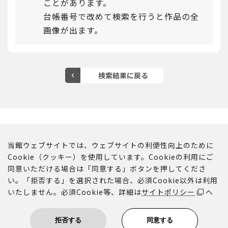
ことがあります。
台帳番号で改めて検索を行うと作品の全
画像が出ます。
京博公式ウェブサイト
館蔵品データベース トップ
サイトポリシー
ご意見・ご感想
当館ウェブサイトでは、ウェブサイトの利便性向上のために
Cookie（クッキー）を使用しています。Cookieの利用にご
同意いただける場合は「同意する」ボタンを押してくださ
い。「拒否する」を選択された場合、必須Cookie以外は利用
いたしません。必須Cookie等、詳細は
サイトポリシー
へ
このウェブサイトに掲載されるコンテンツに関する著作権その他
の権利は、京都国立博物館に帰属します。
拒否する
同意する