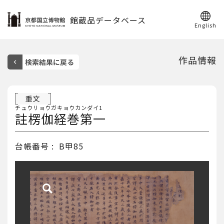
館蔵品データベース
English
作品情報
重文
チュウリョウガキョウカンダイ1
註楞伽経巻第一
台帳番号
B甲85