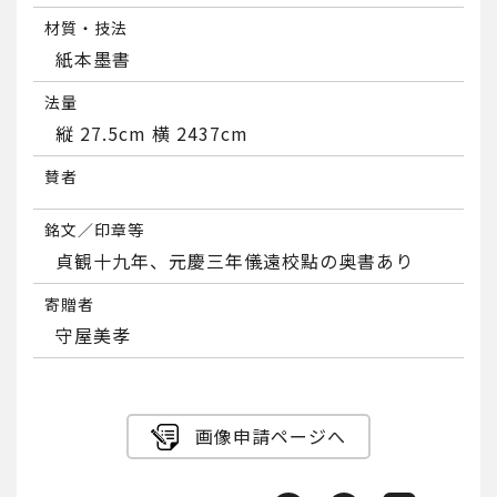
材質・技法
紙本墨書
法量
縦 27.5cm 横 2437cm
賛者
銘文／印章等
貞観十九年、元慶三年儀遠校點の奥書あり
寄贈者
守屋美孝
画像申請ページへ