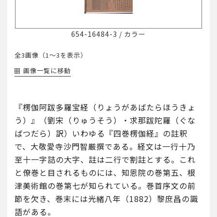
654-16484-3
/
カラー
全3画像（
1～3
を表示）
画像一覧に移動
『楞伽阿跋多羅宝経（りょうがあばたらほうきょ
う）』（劉宋（りゅうそう）・求那跋陀羅（ぐな
ばつだら）訳）いわゆる『四巻楞伽経』の註釈
で、大敬愛寺沙門智厳撰である。経文は一行十乃
至十一字詰の大字、註は二行で割註とする。これ
と僚巻と目されるものには、知恩院の巻第五、根
津美術館の巻第七が知られている。巻首序文の前
節を欠き、巻末には光緒八年（1882）黎庶昌の識
語がある。