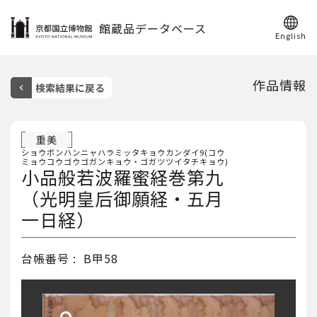
館蔵品データベース
English
作品情報
重美
ショウボンハンニャハラミッタキョウカンダイ9(コウ
ミョウコウゴウゴガンキョウ・ゴガツツイタチキョウ)
小品般若波羅蜜経巻第九
（光明皇后御願経・五月
一日経）
台帳番号
B甲58