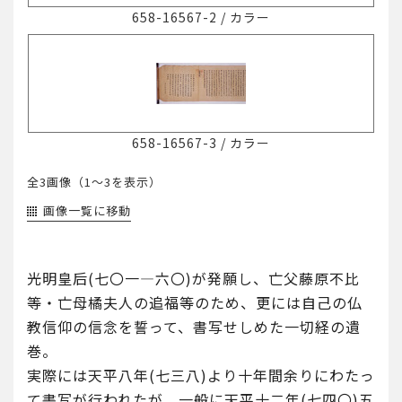
658-16567-2
/
カラー
658-16567-3
/
カラー
全3画像（
1～3
を表示）
画像一覧に移動
光明皇后(七〇一―六〇)が発願し、亡父藤原不比
等・亡母橘夫人の追福等のため、更には自己の仏
教信仰の信念を誓って、書写せしめた一切経の遺
巻。
実際には天平八年(七三八)より十年間余りにわたっ
て書写が行われたが、一般に天平十二年(七四〇)五