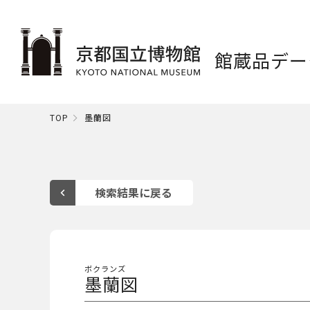
館蔵品デー
TOP
墨蘭図
ボクランズ
墨蘭図