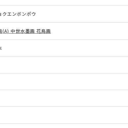
ョクエンボンポウ
画(A) 中世水墨画 花鳥画
本
幅