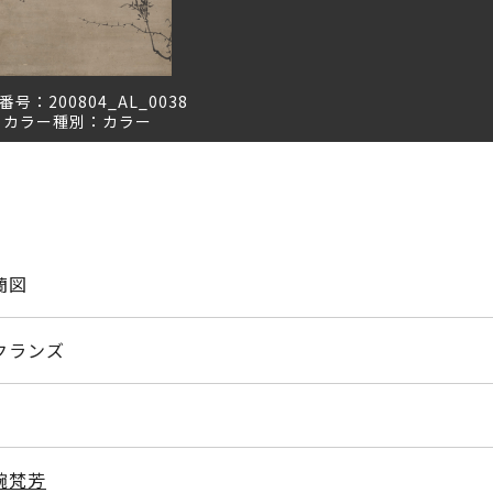
番号：
200804_AL_0038
カラー種別：
カラー
蘭図
クランズ
畹梵芳