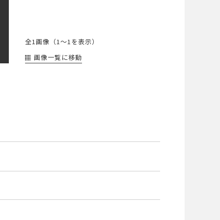
全1画像（
1～1
を表示）
画像一覧に移動