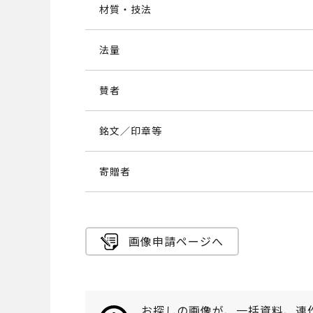
材質・技法
法量
賛者
銘文／印章等
寄贈者
画像申請ページへ
お探しの画像が、一括資料、連